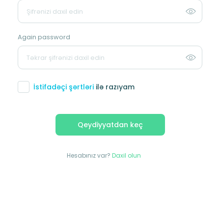
Again password
İstifadəçi şərtləri
ilə razıyam
Qeydiyyatdan keç
Hesabınız var?
Daxil olun