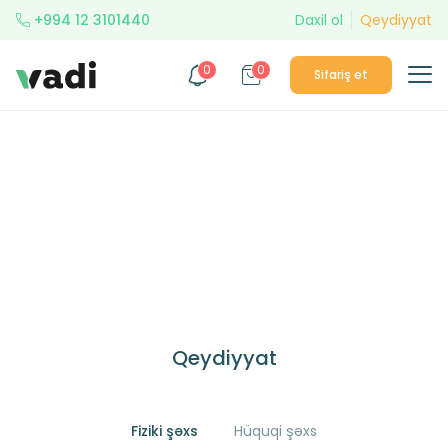
+994 12 3101440
Daxil ol
Qeydiyyat
0
0
Sifariş et
Qeydiyyat
Fiziki şəxs
Hüquqi şəxs