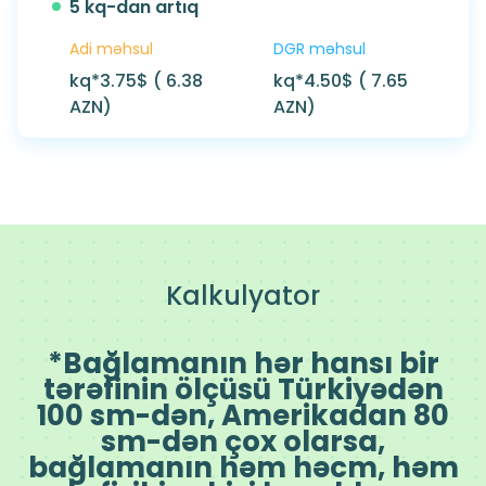
5 kq-dan artıq
Adi məhsul
DGR məhsul
kq*
3.75$ ( 6.38
kq*
4.50$ ( 7.65
AZN)
AZN)
Kalkulyator
*Bağlamanın hər hansı bir
tərəfinin ölçüsü Türkiyədən
100 sm-dən, Amerikadan 80
sm-dən çox olarsa,
bağlamanın həm həcm, həm