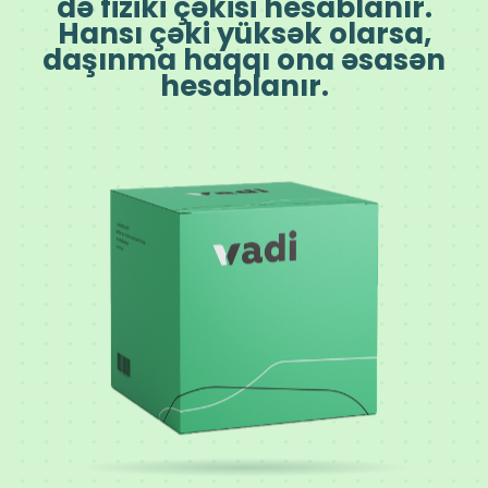
də fiziki çəkisi hesablanır.
Hansı çəki yüksək olarsa,
daşınma haqqı ona əsasən
hesablanır.