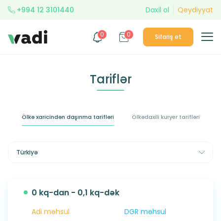
+994 12 3101440
Daxil ol
Qeydiyyat
0
0
Sifariş et
Tariflər
Ölkə xaricindən daşınma tarifləri
Ölkədaxili kuryer tarifləri
Türkiyə
0 kq-dan - 0,1 kq-dək
Adi məhsul
DGR məhsul