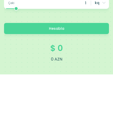
kq
Çəki
Hesabla
$
0
0
AZN