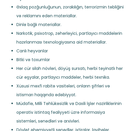
Əxlaq pozğunluğunun, zorakılığın, terrorizmin təbliğini
və reklamını edən materiallar.
Dinlə bağlı materiallar.
Narkotik, psixotrop, zəhərləyici, partlayıcı maddələrin
hazırlanması texnologiyasına aid materiallar.
Canlı heyvanlar
Bitki və toxumlar
Hər cür silah növləri, döyüş sursatı, hərbi təyinatlı hər
cür əşyalar, partlayıcı maddələr, hərbi texnika.
Xüsusi məxfi rabitə vasitələri, onların şifrləri və
istismarı haqqında ədəbiyyat.
Müdafiə, Milli Təhlükəsizlik və Daxili İşlər nazirliklərinin
operativ istintaq fəaliyyəti üzrə informasiya
sistemləri, sənədləri və arxivləri.
Dövlət əhəmiyyətli sənədlər, ixtiralar, layihələr.