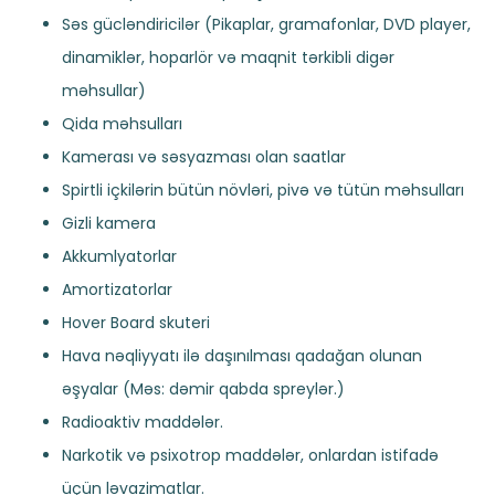
Səs gücləndiricilər (Pikaplar, gramafonlar, DVD player,
dinamiklər, hoparlör və maqnit tərkibli digər
məhsullar)
Qida məhsulları
Kamerası və səsyazması olan saatlar
Spirtli içkilərin bütün növləri, pivə və tütün məhsulları
Gizli kamera
Akkumlyatorlar
Amortizatorlar
Hover Board skuteri
Hava nəqliyyatı ilə daşınılması qadağan olunan
əşyalar (Məs: dəmir qabda spreylər.)
Radioaktiv maddələr.
Narkotik və psixotrop maddələr, onlardan istifadə
üçün ləvazimatlar.