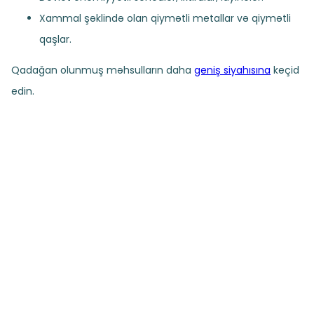
Xammal şəklində olan qiymətli metallar və qiymətli
qaşlar.
Qadağan olunmuş məhsulların daha
geniş siyahısına
keçid
edin.