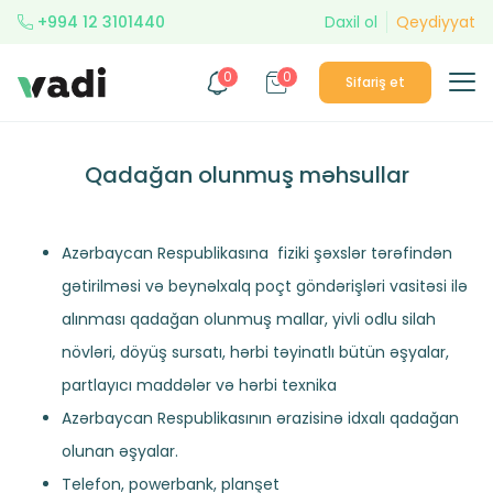
+994 12 3101440
Daxil ol
Qeydiyyat
0
0
Sifariş et
Qadağan olunmuş məhsullar
Azərbaycan Respublikasına fiziki şəxslər tərəfindən
gətirilməsi və beynəlxalq poçt göndərişləri vasitəsi ilə
alınması qadağan olunmuş mallar, yivli odlu silah
növləri, döyüş sursatı, hərbi təyinatlı bütün əşyalar,
partlayıcı maddələr və hərbi texnika
Azərbaycan Respublikasının ərazisinə idxalı qadağan
olunan əşyalar.
Telefon, powerbank, planşet