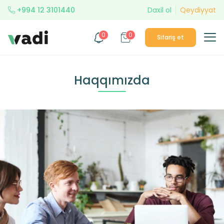
+994 12 3101440
Daxil ol
Qeydiyyat
0
0
Sifariş et
Haqqımızda