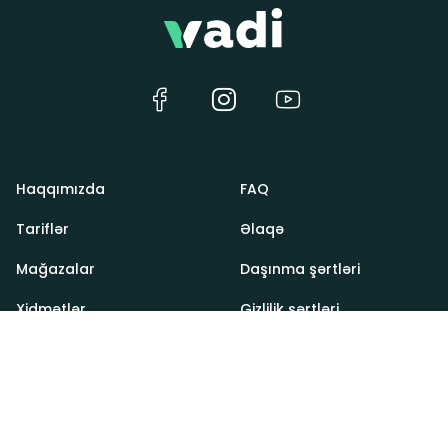
Haqqımızda
FAQ
Tariflər
Əlaqə
Mağazalar
Daşınma şərtləri
Xidmətlər
Gizlilik şərtləri