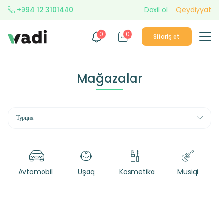
+994 12 3101440
Daxil ol
Qeydiyyat
0
0
Sifariş et
Mağazalar
Турция
Avtomobil
Uşaq
Kosmetika
Musiqi