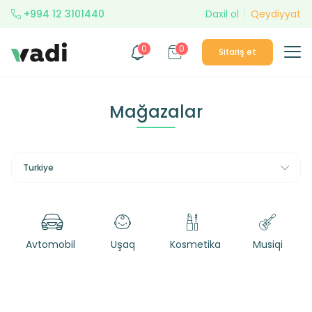
+994 12 3101440
Daxil ol
Qeydiyyat
0
0
Sifariş et
Mağazalar
Turkiye
Avtomobil
Uşaq
Kosmetika
Musiqi