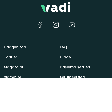
Haqqımızda
FAQ
Tariflər
Əlaqə
Mağazalar
Daşınma şərtləri
Xidmətlər
Gizlilik şərtləri