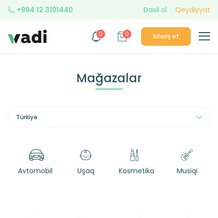
+994 12 3101440
Daxil ol
Qeydiyyat
0
0
Sifariş et
Mağazalar
Türkiyə
Avtomobil
Uşaq
Kosmetika
Musiqi