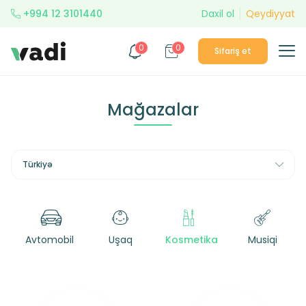
+994 12 3101440
Daxil ol
Qeydiyyat
0
0
Sifariş et
Mağazalar
Türkiyə
tomobil
Uşaq
Kosmetika
Musiqi
Multib