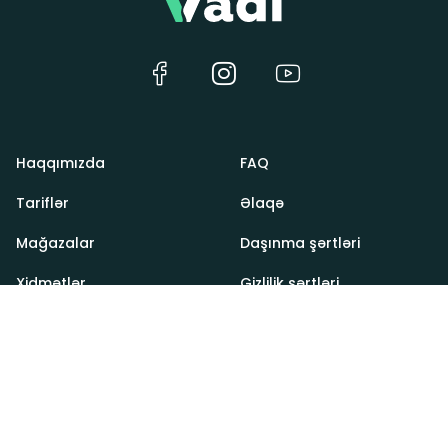
Haqqımızda
FAQ
Tariflər
Əlaqə
Mağazalar
Daşınma şərtləri
Xidmətlər
Gizlilik şərtləri