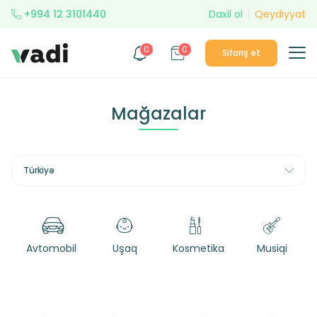
+994 12 3101440
Daxil ol
Qeydiyyat
0
0
Sifariş et
Mağazalar
Türkiyə
Avtomobil
Uşaq
Kosmetika
Musiqi