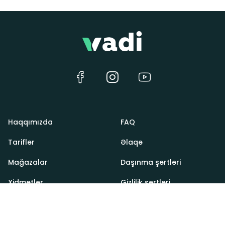
Haqqımızda
FAQ
Tariflər
Əlaqə
Mağazalar
Daşınma şərtləri
Xidmətlər
Gizlilik şərtləri