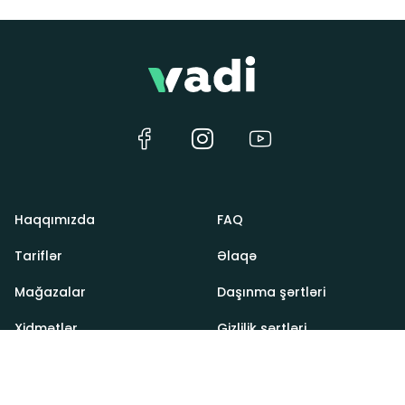
Haqqımızda
FAQ
Tariflər
Əlaqə
Mağazalar
Daşınma şərtləri
Xidmətlər
Gizlilik şərtləri