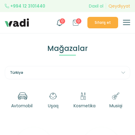
+994 12 3101440
Daxil ol
Qeydiyyat
0
0
Sifariş et
Mağazalar
Türkiyə
Avtomobil
Uşaq
Kosmetika
Musiqi