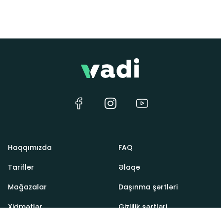
Haqqımızda
FAQ
Tariflər
Əlaqə
Mağazalar
Daşınma şərtləri
Xidmətlər
Gizlilik şərtləri