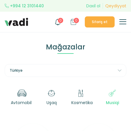
+994 12 3101440
Daxil ol
Qeydiyyat
0
0
Sifariş et
Mağazalar
Türkiyə
Avtomobil
Uşaq
Kosmetika
Musiqi