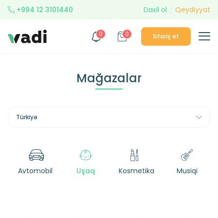
+994 12 3101440
Daxil ol
Qeydiyyat
0
0
Sifariş et
Mağazalar
Türkiyə
Avtomobil
Uşaq
Kosmetika
Musiqi