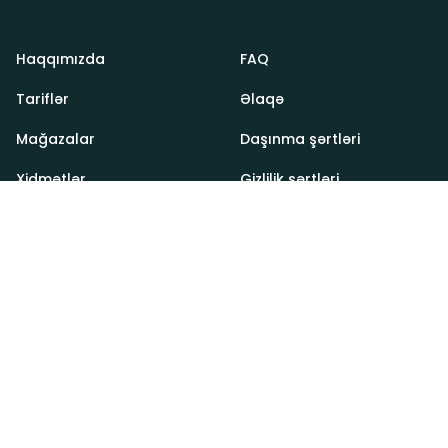
Haqqımızda
FAQ
Tariflər
Əlaqə
Mağazalar
Daşınma şərtləri
Xidmətlər
Gizlilik şərtləri
Vadi 2026. Bütün hüquqlar qorunur (eynilə yükləriniz
kimi).