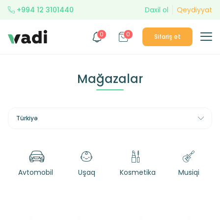
+994 12 3101440
Daxil ol
Qeydiyyat
0
0
Sifariş et
Mağazalar
Türkiyə
Avtomobil
Uşaq
Kosmetika
Musiqi