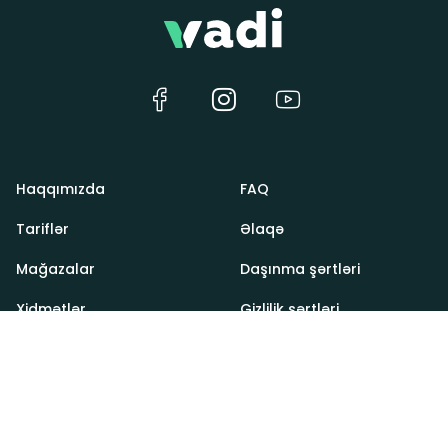
Haqqımızda
FAQ
Tariflər
Əlaqə
Mağazalar
Daşınma şərtləri
Xidmətlər
Gizlilik şərtləri