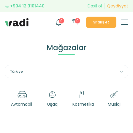
+994 12 3101440
Daxil ol
Qeydiyyat
0
0
Sifariş et
Mağazalar
Türkiyə
Avtomobil
Uşaq
Kosmetika
Musiqi