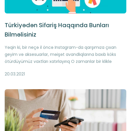
Türkiyədən Sifariş Haqqında Bunları
Bilməlisiniz
Yəqin ki, bir neçə il öncə Instagram-da qarşımıza çıxan
geyim və aksesuarlar, məişət avandlıqlarına baxıb köks
ötürdüyümüz vaxtları xatırlayırıq O zamanlar bir kliklə
sadəcə “Save” edə bildiyimiz o məhsulları indi artıq bir kliklə
20.03.2021
də birbaşa Türkiyədən sifariş edə bilirik