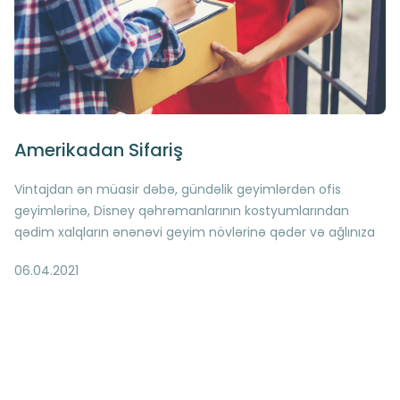
Amerikadan Sifariş
Vintajdan ən müasir dəbə, gündəlik geyimlərdən ofis
geyimlərinə, Disney qəhrəmanlarının kostyumlarından
qədim xalqların ənənəvi geyim növlərinə qədər və ağlınıza
gələ və gəlməyə biləcək minlərlə məhsulu ABŞ e-ticarət
06.04.2021
platformalarından tapa bilərsiz İstənilən çeşiddə, tərz
müxtəlifliyində, folklor elementlərdən ilhamlanmış
dizaynlarda geyim, müasir elektronika, aksesuar və
kosmetik vasitələri Amerika saytlarında asanlıqla sərfəli
qiymətlərə tapmaq mümkündür