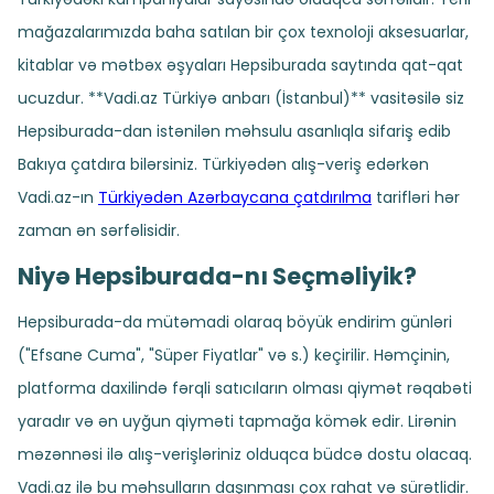
mağazalarımızda baha satılan bir çox texnoloji aksesuarlar,
kitablar və mətbəx əşyaları Hepsiburada saytında qat-qat
ucuzdur. **Vadi.az Türkiyə anbarı (İstanbul)** vasitəsilə siz
Hepsiburada-dan istənilən məhsulu asanlıqla sifariş edib
Bakıya çatdıra bilərsiniz. Türkiyədən alış-veriş edərkən
Vadi.az-ın
Türkiyədən Azərbaycana çatdırılma
tarifləri hər
zaman ən sərfəlisidir.
Niyə Hepsiburada-nı Seçməliyik?
Hepsiburada-da mütəmadi olaraq böyük endirim günləri
("Efsane Cuma", "Süper Fiyatlar" və s.) keçirilir. Həmçinin,
platforma daxilində fərqli satıcıların olması qiymət rəqabəti
yaradır və ən uyğun qiyməti tapmağa kömək edir. Lirənin
məzənnəsi ilə alış-verişləriniz olduqca büdcə dostu olacaq.
Vadi.az ilə bu məhsulların daşınması çox rahat və sürətlidir.