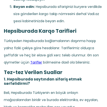
Bəyan edin:
Hepsiburada sifarişinizi kuryerə verdikdə
sizə göndərilən kargo takip nömrəsini dərhal Vadi.az
şəxsi kabinetinizdə bəyan edin.
Hepsiburada Karqo Tarifləri
Türkiyədən Hepsiburada bağlamalarının daşınma haqqı
yalnız fiziki çəkiyə görə hesablanır. Tariflərimiz olduqca
şəffafdır və heç bir əlavə gizli xərc tələb olunmur. Ən son
qiymətlər üçün
Tariflər
bölməsinə daxil ola bilərsiniz.
Tez-tez Verilən Suallar
1. Hepsiburada saytından sifariş etmək
sərfəlidirmi?
Bəli, Hepsiburada Türkiyənin ən böyük onlayn
mağazalarından biridir və burada elektronika, ev əşyaları,