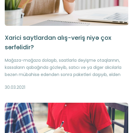
Xarici saytlardan alış-veriş niyə çox
sərfəlidir?
Mağaza-mağaza dolaşıb, saatlarla dəyişmə otaqlarının,
kassaların qabağında gözləyib, satıcı və ya digər alıcılarla
bəzən mübahisə edəndən sonra paketləri daşıyıb, əldən
düşmüş vəziyyətdə evə çatırsan və günün əsəb və
30.03.2021
yorğunluqla bitir - ənənəvi alış-verişin ümumi təsviri,
adətən, belə olur Müasir insanın həyatında zaman olduqca
sürətlə axır və hər dəqiqə qiymətlidir