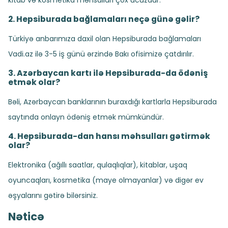
kitab və kosmetika məhsulları çox ucuzdur.
2. Hepsiburada bağlamaları neçə günə gəlir?
Türkiyə anbarımıza daxil olan Hepsiburada bağlamaları
Vadi.az ilə 3-5 iş günü ərzində Bakı ofisimizə çatdırılır.
3. Azərbaycan kartı ilə Hepsiburada-da ödəniş
etmək olar?
Bəli, Azərbaycan banklarının buraxdığı kartlarla Hepsiburada
saytında onlayn ödəniş etmək mümkündür.
4. Hepsiburada-dan hansı məhsulları gətirmək
olar?
Elektronika (ağıllı saatlar, qulaqlıqlar), kitablar, uşaq
oyuncaqları, kosmetika (maye olmayanlar) və digər ev
əşyalarını gətirə bilərsiniz.
Nəticə