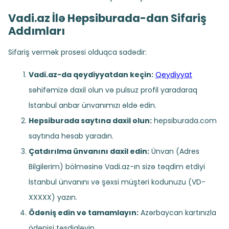
Vadi.az İlə Hepsiburada-dan Sifariş
Addımları
Sifariş vermək prosesi olduqca sadədir:
Vadi.az-da qeydiyyatdan keçin:
Qeydiyyat
səhifəmizə daxil olun və pulsuz profil yaradaraq
İstanbul anbar ünvanımızı əldə edin.
Hepsiburada saytına daxil olun:
hepsiburada.com
saytında hesab yaradın.
Çatdırılma ünvanını daxil edin:
Ünvan (Adres
Bilgilerim) bölməsinə Vadi.az-ın sizə təqdim etdiyi
İstanbul ünvanını və şəxsi müştəri kodunuzu (VD-
XXXXX) yazın.
Ödəniş edin və tamamlayın:
Azərbaycan kartınızla
ödənişi təsdiqləyin.