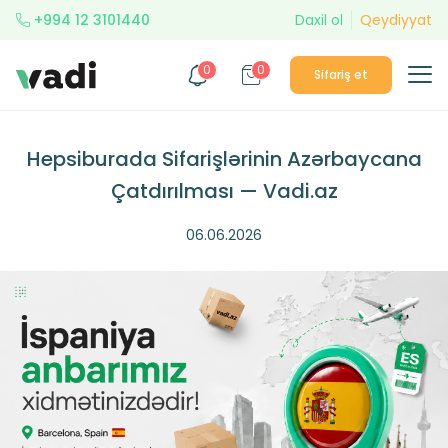
+994 12 3101440
Daxil ol
Qeydiyyat
0
0
Sifariş et
Hepsiburada Sifarişlərinin Azərbaycana
Çatdırılması — Vadi.az
06.06.2026