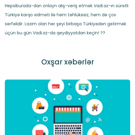
Hepsiburada-dan onlayn alış-veriş etmək Vadi.az-ın sürətli
Türkiyə karqo xidməti ilə həm təhlükəsiz, həm də çox
sərfəlidir. Lazım olan hər şeyi birbaşa Türkiyədən gətirmək
üçün bu gün Vadi.az-da qeydiyyatdan keçin! ??
Oxşar xəbərlər