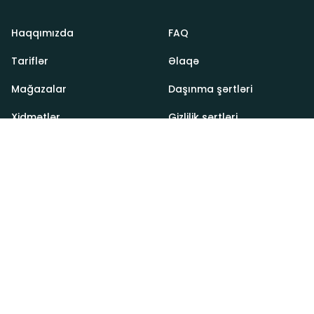
Haqqımızda
FAQ
Tariflər
Əlaqə
Mağazalar
Daşınma şərtləri
Xidmətlər
Gizlilik şərtləri
Vadi 2026. Bütün hüquqlar qorunur (eynilə yükləriniz
kimi).