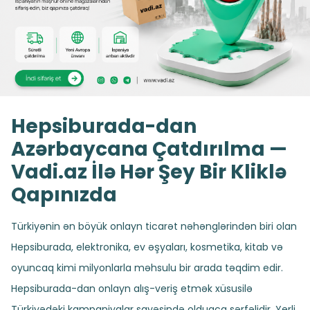
Hepsiburada-dan
Azərbaycana Çatdırılma —
Vadi.az İlə Hər Şey Bir Kliklə
Qapınızda
Türkiyənin ən böyük onlayn ticarət nəhənglərindən biri olan
Hepsiburada, elektronika, ev əşyaları, kosmetika, kitab və
oyuncaq kimi milyonlarla məhsulu bir arada təqdim edir.
Hepsiburada-dan onlayn alış-veriş etmək xüsusilə
Türkiyədəki kampaniyalar sayəsində olduqca sərfəlidir. Yerli