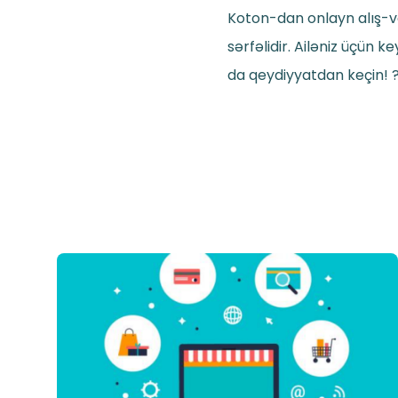
Koton-dan onlayn alış-ve
sərfəlidir. Ailəniz üçün
da qeydiyyatdan keçin! 