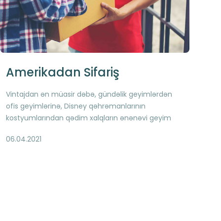
Amerikadan Sifariş
Vintajdan ən müasir dəbə, gündəlik geyimlərdən
ofis geyimlərinə, Disney qəhrəmanlarının
kostyumlarından qədim xalqların ənənəvi geyim
növlərinə qədər və ağlınıza gələ və gəlməyə biləcək
06.04.2021
minlərlə məhsulu ABŞ e-ticarət platformalarından
tapa bilərsiz İstənilən çeşiddə, tərz müxtəlifliyində,
folklor elementlərdən ilhamlanmış dizaynlarda
geyim, müasir elektronika, aksesuar və kosmetik
vasitələri Amerika saytlarında asanlıqla sərfəli
qiymətlərə tapmaq mümkündür