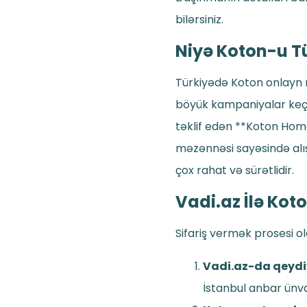
bilərsiniz.
Niyə Koton-u T
Türkiyədə Koton onlayn 
böyük kampaniyalar keçir
təklif edən **Koton Hom
məzənnəsi sayəsində alış
çox rahat və sürətlidir.
Vadi.az İlə Kot
Sifariş vermək prosesi o
Vadi.az-da qeydi
İstanbul anbar ünva