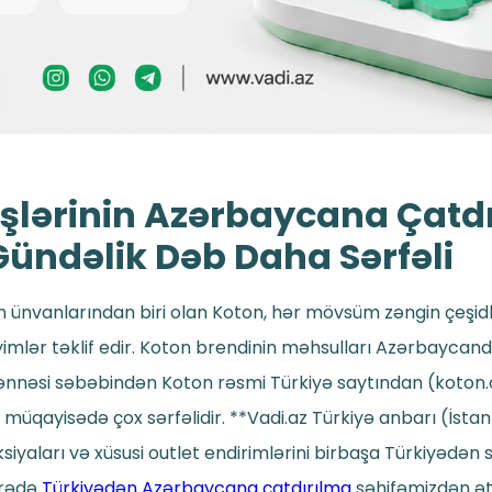
işlərinin Azərbaycana Çatd
 Gündəlik Dəb Daha Sərfəli
 ünvanlarından biri olan Koton, hər mövsüm zəngin çeşidli 
imlər təklif edir. Koton brendinin məhsulları Azərbaycan
zənnəsi səbəbindən Koton rəsmi Türkiyə saytından (koton.
üqayisədə çox sərfəlidir. **Vadi.az Türkiyə anbarı (İstanb
iyaları və xüsusi outlet endirimlərini birbaşa Türkiyədən sif
arədə
Türkiyədən Azərbaycana çatdırılma
səhifəmizdən ət