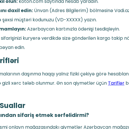
il olun:
koton.com saytında hesab yaradın.
nı daxil edin:
Ünvan (Adres Bilgilerim) bölməsinə Vadi.az
ə şəxsi müştəri kodunuzu (VD-XXXXX) yazın.
amamlayın:
Azərbaycan kartınızla ödənişi təsdiqləyin.
sifarişinizi kuryerə verdikdə sizə göndərilən kargo takip n
 bəyan edin.
ifləri
larının daşınma haqqı yalnız fiziki çəkiyə görə hesablanır
ə gizli xərc tələb olunmur. Ən son qiymətlər üçün
Tariflər
b
 Suallar
tından sifariş etmək sərfəlidirmi?
rəsmi onlayn mağazasındakı qiymətlər Azərbaycan mağaza