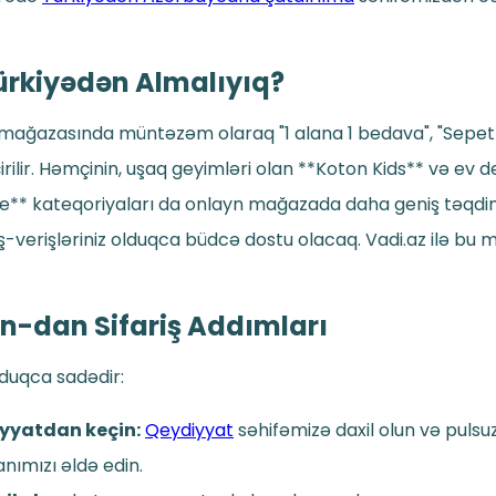
ürkiyədən Almalıyıq?
mağazasında müntəzəm olaraq "1 alana 1 bedava", "Sepett
ilir. Həmçinin, uşaq geyimləri olan **Koton Kids** və ev 
e** kateqoriyaları da onlayn mağazada daha geniş təqdim 
-verişləriniz olduqca büdcə dostu olacaq. Vadi.az ilə bu 
on-dan Sifariş Addımları
lduqca sadədir:
yyatdan keçin:
Qeydiyyat
səhifəmizə daxil olun və pulsu
nımızı əldə edin.