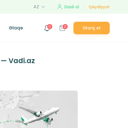
AZ
Daxil ol
Qeydiyyat
0
0
Əlaqə
Sifariş et
 — Vadi.az