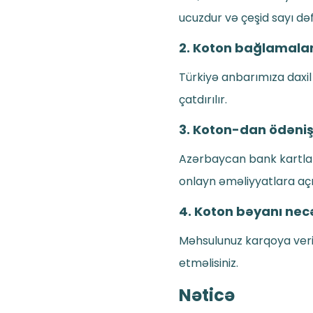
ucuzdur və çeşid sayı dəf
2. Koton bağlamalar
Türkiyə anbarımıza daxil 
çatdırılır.
3. Koton-dan ödəniş 
Azərbaycan bank kartları
onlayn əməliyyatlara aç
4. Koton bəyanı necə
Məhsulunuz karqoya veril
etməlisiniz.
Nəticə