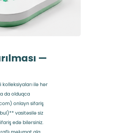
ırılması —
kolleksiyaları ilə hər
da da olduqca
com) onlayn sifariş
ul)** vasitəsilə siz
ariş edə bilərsiniz.
raflı məlumat ala