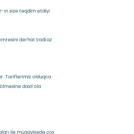
-ın sizə təqdim etdiyi
ömrəsini dərhal Vadi.az
. Tariflərimiz olduqca
ölməsinə daxil ola
ları ilə müqayisədə çox