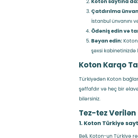
Koton saytına dax
Çatdırılma ünvanı
İstanbul ünvanını v
Ödəniş edin və t
Bəyan edin:
Koton 
şəxsi kabinetinizdə
Koton Karqo Tar
Türkiyədən Koton bağlama
şəffafdır və heç bir əlav
bilərsiniz.
Tez-tez Verilən
1. Koton Türkiyə say
Bəli, Koton-un Türkiyə 