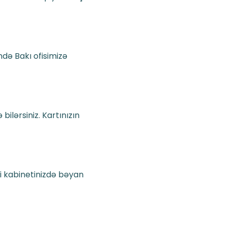
ndə Bakı ofisimizə
ilərsiniz. Kartınızın
i kabinetinizdə bəyan