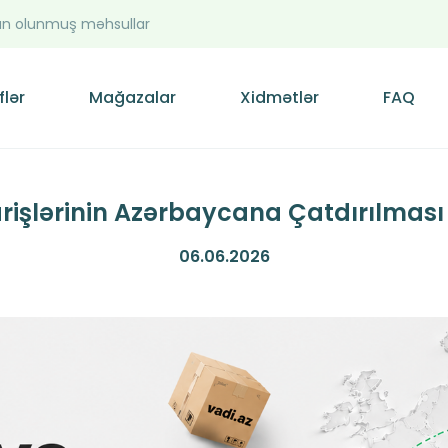
n olunmuş məhsullar
flər
Mağazalar
Xidmətlər
FAQ
arişlərinin Azərbaycana Çatdırılması
06.06.2026