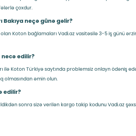
ələrlə çoxdur.
ı Bakıya neçə günə gəlir?
olan Koton bağlamaları Vadi.az vasitəsilə 3-5 iş günü ərzi
necə edilir?
 ilə Koton Türkiyə saytında problemsiz onlayn ödəniş edə b
ıq olmasından əmin olun.
 edilir?
dikdən sonra sizə verilən kargo takip kodunu Vadi.az şəxs