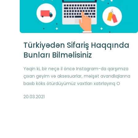
Türkiyədən Sifariş Haqqında
Bunları Bilməlisiniz
Yəqin ki, bir neçə il öncə Instagram-da qarşımıza
çıxan geyim və aksesuarlar, məişət avandlıqlarına
baxıb köks ötürdüyümüz vaxtları xatırlayırıq O
zamanlar bir kliklə sadəcə “Save” edə bildiyimiz o
20.03.2021
məhsulları indi artıq bir kliklə də birbaşa Türkiyədən
sifariş edə bilirik