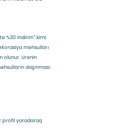
e %30 İndirim" kimi
dekorasiya məhsulları
olunur. Lirənin
məhsulların daşınması
z profil yaradaraq