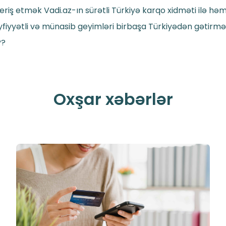
riş etmək Vadi.az-ın sürətli Türkiyə karqo xidməti ilə hə
 keyfiyyətli və münasib geyimləri birbaşa Türkiyədən gətirm
??
Oxşar xəbərlər