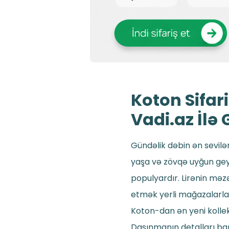
Koton Sifar
Vadi.az İlə
Gündəlik dəbin ən sevilən
yaşa və zövqə uyğun gey
populyardır. Lirənin mə
etmək yerli mağazalarla m
Koton-dan ən yeni kolleks
Daşınmanın detalları b