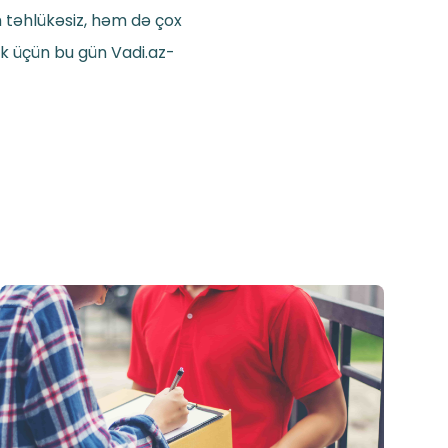
m təhlükəsiz, həm də çox
ək üçün bu gün Vadi.az-