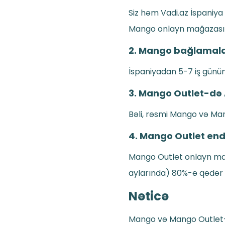
Siz həm Vadi.az İspaniya 
Mango onlayn mağazası fə
2. Mango bağlamalar
İspaniyadan 5-7 iş gününə
3. Mango Outlet-də 
Bəli, rəsmi Mango və Man
4. Mango Outlet endi
Mango Outlet onlayn mağ
aylarında) 80%-ə qədər 
Nəticə
Mango və Mango Outlet-d