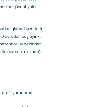
əti ən güvənli yoldur.
ətləri qlobal bazarlarla
0 avrodan başlayır ki,
 məzənnəsi səbəbindən
 ilə sizə seçim azadlığı
z profil yaradaraq