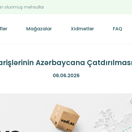
n olunmuş məhsullar
flər
Mağazalar
Xidmətlər
FAQ
rişlərinin Azərbaycana Çatdırılmas
06.06.2026