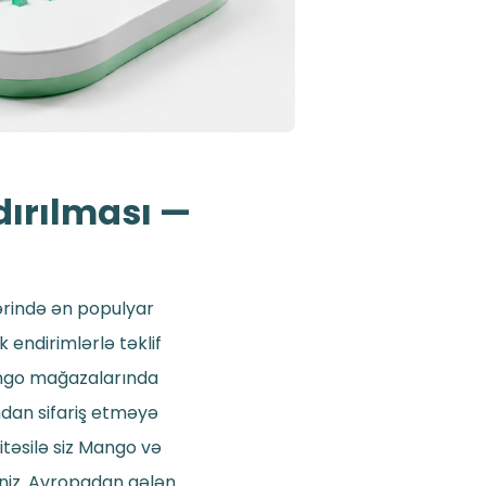
dırılması —
lərində ən populyar
 endirimlərlə təklif
Mango mağazalarında
ndan sifariş etməyə
itəsilə siz Mango və
iniz. Avropadan gələn