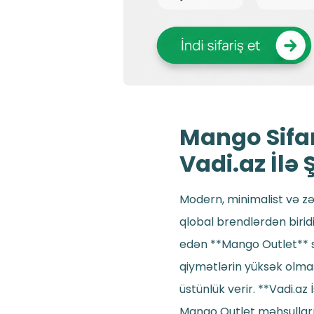
Mango Sifar
Vadi.az İlə 
Modern, minimalist və zər
qlobal brendlərdən birid
edən **Mango Outlet** sa
qiymətlərin yüksək olmas
üstünlük verir. **Vadi.az
Mango Outlet məhsulların