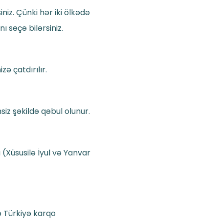
niz. Çünki hər iki ölkədə
 seçə bilərsiniz.
ə çatdırılır.
z şəkildə qəbul olunur.
(Xüsusilə İyul və Yanvar
ə Türkiyə karqo