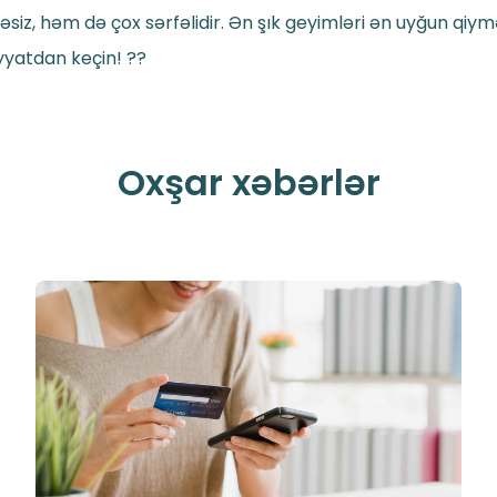
kəsiz, həm də çox sərfəlidir. Ən şık geyimləri ən uyğun qiy
yyatdan keçin! ??
Oxşar xəbərlər