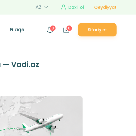
AZ
Daxil ol
Qeydiyyat
0
0
Əlaqə
Sifariş et
ı — Vadi.az