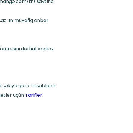
mango.com/tr) saytına
.az-ın müvafiq anbar
nömrəsini dərhal Vadi.az
 çəkiyə görə hesablanır.
ymətlər üçün
Tariflər