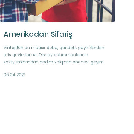
Amerikadan Sifariş
Vintajdan ən müasir dəbə, gündəlik geyimlərdən
ofis geyimlərinə, Disney qəhrəmanlarının
kostyumlarından qədim xalqların ənənəvi geyim
növlərinə qədər və ağlınıza gələ və gəlməyə biləcək
06.04.2021
minlərlə məhsulu ABŞ e-ticarət platformalarından
tapa bilərsiz İstənilən çeşiddə, tərz müxtəlifliyində,
folklor elementlərdən ilhamlanmış dizaynlarda
geyim, müasir elektronika, aksesuar və kosmetik
vasitələri Amerika saytlarında asanlıqla sərfəli
qiymətlərə tapmaq mümkündür