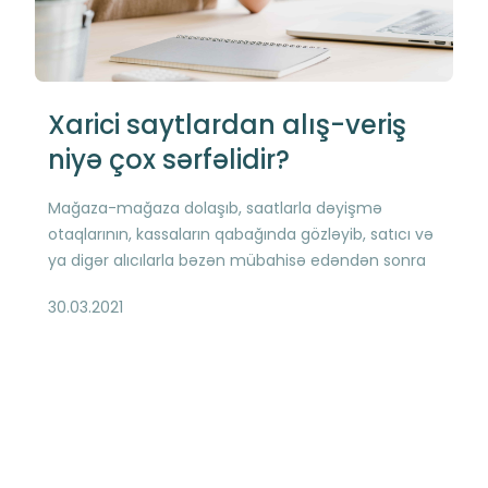
Xarici saytlardan alış-veriş
niyə çox sərfəlidir?
Mağaza-mağaza dolaşıb, saatlarla dəyişmə
otaqlarının, kassaların qabağında gözləyib, satıcı və
ya digər alıcılarla bəzən mübahisə edəndən sonra
paketləri daşıyıb, əldən düşmüş vəziyyətdə evə
30.03.2021
çatırsan və günün əsəb və yorğunluqla bitir -
ənənəvi alış-verişin ümumi təsviri, adətən, belə
olur Müasir insanın həyatında zaman olduqca
sürətlə axır və hər dəqiqə qiymətlidir