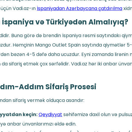
üçün Vadi.az-ın
İspaniyadan Azərbaycana çatdırılma
xidm
İspaniya və Türkiyədən Almalıyıq?
idir. Buna görə də brendin İspaniya rəsmi saytındakı qiym
dur. Həmçinin Mango Outlet Spain saytında qiymətlər 5-1
rdən bəzən 4-5 dəfə daha ucuzdur. Eyni zamanda lirənin
 sifariş etmək çox sərfəlidir. Vadi.az hər iki anbar ünvanı
ım-Addım Sifariş Prosesi
dan sifariş vermək olduqca asandır:
yyatdan keçin:
Qeydiyyat
səhifəmizə daxil olun və pulsu
iyə anbar ünvanlarımızı əldə edin.