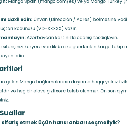
in:
Mango Spain (mango.com/es) və ya Mango Turkey (
nı daxil edin:
Ünvan (Dirección / Adres) bölməsinə Vadi
üştəri kodunuzu (VD-XXXXX) yazın.
amamlayın:
Azərbaycan kartınızla ödənişi təsdiqləyin.
sifarişinizi kuryerə verdikdə sizə göndərilən kargo takip 
 bəyan edin.
rifləri
n gələn Mango bağlamalarının daşınma haqqı yalnız fiziki
afdır və heç bir əlavə gizli xərc tələb olunmur. Ən son qi
iniz.
 Suallar
 sifariş etmək üçün hansı anbarı seçməliyik?