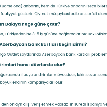
(Barselona) anbarını, həm də Türkiyə anbarını seçə bilərsi
aliyyət göstərir. Qiymət müqayisəsi edib ən sərfəli olanını
ı Bakıya neçə günə çatır?
, Türkiyədən isə 3-5 iş gününə bağlamalarınız Bakı ofisimiz
Azərbaycan bank kartları keçirlidirmi?
go Outlet saytlarında Azərbaycan bank kartları problemsi
rimləri hansı dövrlərdə olur?
azasında il boyu endirimlər mövcuddur, lakin sezon sonu 
böyük endirim kampaniyaları olur.
ən onlayn alış-veriş etmək Vadi.az-ın sürətli İspaniya v