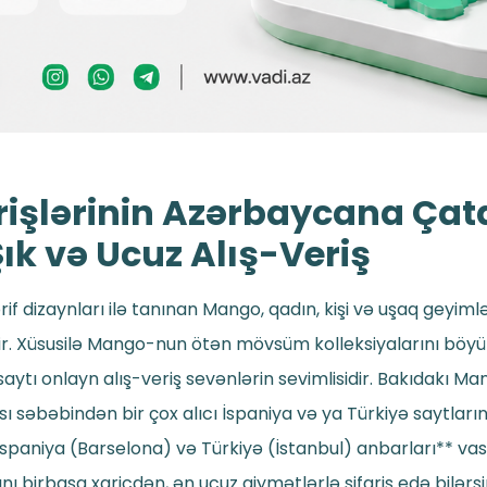
işlərinin Azərbaycana Çat
Şık və Ucuz Alış-Veriş
if dizaynları ilə tanınan Mango, qadın, kişi və uşaq geyim
ir. Xüsusilə Mango-nun ötən mövsüm kolleksiyalarını böyük
ytı onlayn alış-veriş sevənlərin sevimlisidir. Bakıdakı 
ı səbəbindən bir çox alıcı İspaniya və ya Türkiyə saytları
 İspaniya (Barselona) və Türkiyə (İstanbul) anbarları** vas
ı birbaşa xaricdən, ən ucuz qiymətlərlə sifariş edə bilərs