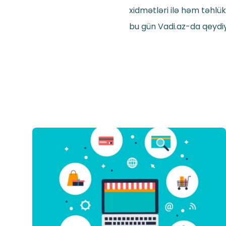
xidmətləri ilə həm təhlü
bu gün Vadi.az-da qeydi