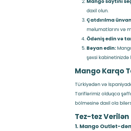
Mango saytını seç
daxil olun.
Çatdırılma ünvanı
məlumatlarını və m
Ödəniş edin və t
Bəyan edin:
Mango 
şəxsi kabinetinizdə
Mango Karqo Ta
Türkiyədən və İspaniyada
Tariflərimiz olduqca şəff
bölməsinə daxil ola bilərs
Tez-tez Verilən
1. Mango Outlet-dən