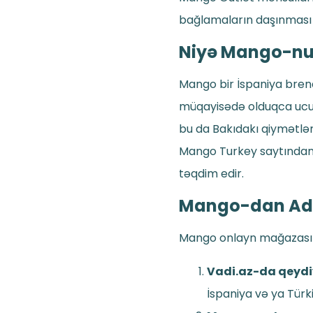
bağlamaların daşınması 
Niyə Mango-nu 
Mango bir İspaniya brend
müqayisədə olduqca ucuz
bu da Bakıdakı qiymətlə
Mango Turkey saytından da
təqdim edir.
Mango-dan Add
Mango onlayn mağazasın
Vadi.az-da qeydi
İspaniya və ya Türk