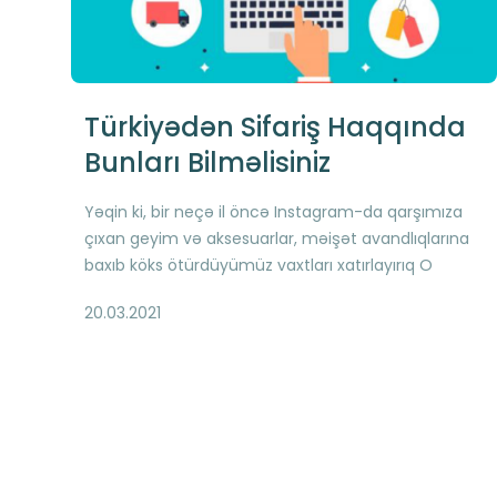
Türkiyədən Sifariş Haqqında
Bunları Bilməlisiniz
Yəqin ki, bir neçə il öncə Instagram-da qarşımıza
çıxan geyim və aksesuarlar, məişət avandlıqlarına
baxıb köks ötürdüyümüz vaxtları xatırlayırıq O
zamanlar bir kliklə sadəcə “Save” edə bildiyimiz o
20.03.2021
məhsulları indi artıq bir kliklə də birbaşa Türkiyədən
sifariş edə bilirik