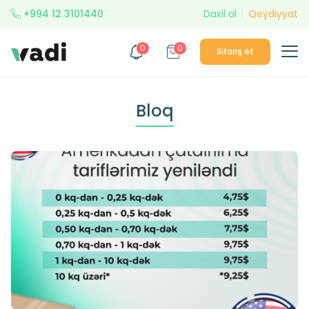
+994 12 3101440
Daxil ol
Qeydiyyat
0
0
Sifariş et
Bloq