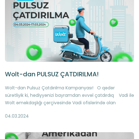
Wolt-dan PULSUZ ÇATDIRILMA!
Wolt-dan Pulsuz Çatdırılma Kampanyası! O qədər
sürətliyik ki, hədiyyənizi bayramdan əvvəl çatdırdıq Vadi ilə
Wolt əməkdaşlığı çərçivəsində Vadi ofislərində olan
bağlamalarınızın Wolt ilə kuryer çatdırılmasını PULSUZ etdik
04.03.2024
Aşağıda qeyd edilən Vadi ofislərində olan bütün
bağlamalarınızın ünvanınıza çatdırılması 4-17 mart
tarixlərində ödənişsiz həyata keçiriləcəkdir