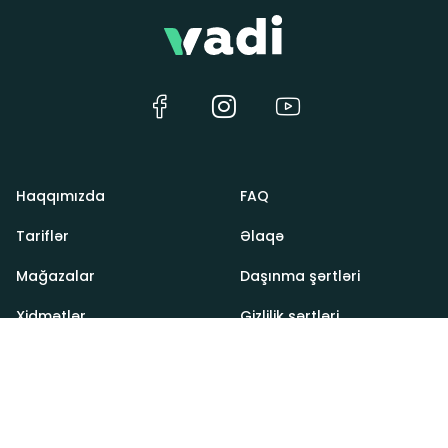
Haqqımızda
FAQ
Tariflər
Əlaqə
Mağazalar
Daşınma şərtləri
Xidmətlər
Gizlilik şərtləri