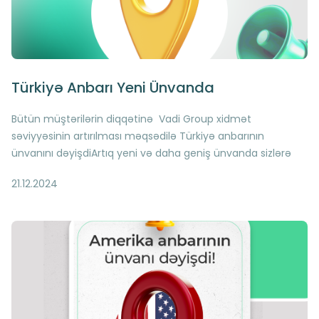
Türkiyə Anbarı Yeni Ünvanda
Bütün müştərilərin diqqətinə Vadi Group xidmət
səviyyəsinin artırılması məqsədilə Türkiyə anbarının
ünvanını dəyişdiArtıq yeni və daha geniş ünvanda sizlərə
xidmət göstərməyə davam edəcəyik
21.12.2024