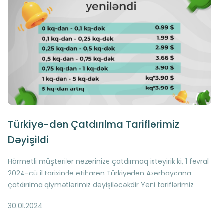
Türkiyə-dən Çatdırılma Tariflərimiz
Dəyişildi
Hörmətli müştərilər nəzərinizə çatdırmaq istəyirik ki, 1 fevral
2024-cü il tarixində etibarən Türkiyədən Azərbaycana
çatdırılma qiymətlərimiz dəyişiləcəkdir Yeni tariflərimiz
aşağıda qeyd olunduğu kimidir
30.01.2024