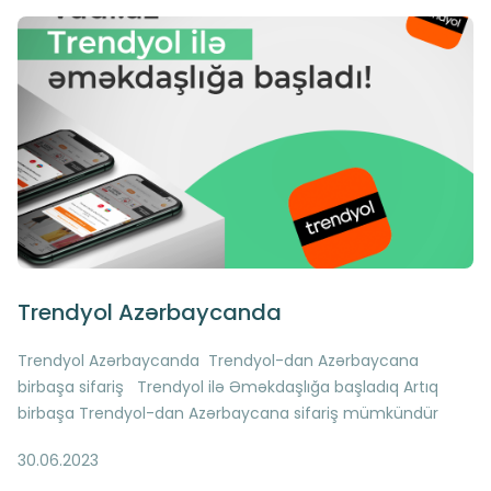
Trendyol Azərbaycanda
Trendyol Azərbaycanda Trendyol-dan Azərbaycana
birbaşa sifariş Trendyol ilə Əməkdaşlığa başladıq Artıq
birbaşa Trendyol-dan Azərbaycana sifariş mümkündür
Trendyol Vadi işbirliyi Türkiyə-dən xüsusiylə də Trendyol-
30.06.2023
dan alışveriş etməyi sevən şəxslərə xoş xəbərimiz var Artıq