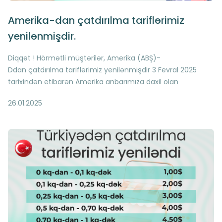
Amerika-dan çatdırılma tariflərimiz
yenilənmişdir.
Diqqət ! Hörmətli müştərilər, Amerika (ABŞ)-
Ddan çatdırılma tariflərimiz yenilənmişdir 3 Fevral 2025
tarixindən etibarən Amerika anbarımıza daxil olan
bağlamaların daşınma haqqı yeni tariflərə əsasən
26.01.2025
hesablanacaqdır Qeyd olunan tariflər həm maye həm də
standart daşınmalara şamil olunur