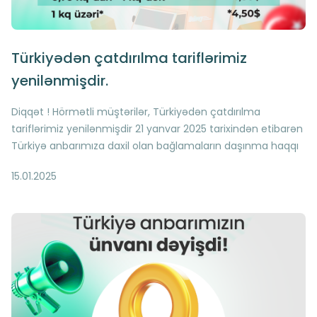
Türkiyədən çatdırılma tariflərimiz
yenilənmişdir.
Diqqət ! Hörmətli müştərilər, Türkiyədən çatdırılma
tariflərimiz yenilənmişdir 21 yanvar 2025 tarixindən etibarən
Türkiyə anbarımıza daxil olan bağlamaların daşınma haqqı
yeni tariflərə əsasən hesablanacaqdır Qeyd olunan tariflər
15.01.2025
həm maye həm də standart daşınmalara şamil olunur