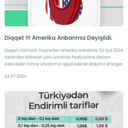
Diqqət !!! Amerika Anbarımız Dəyişildi.
Diqqət! Hörmətli müştərilər! Amerika anbarımız 24 iyul 2024
tarixindən etibarən yeni ünvanda fəaliyyətinə davam
edəcəkdir! Köhnə ünvanımızı qeyd edərək etdiyiniz sifarişlər
4 avqust tarixinə kimi tərəfimizdən qəbul ediləcək və
24.07.2024
növbəli şəkildə sistemə işlənəcək Bağlamalarınızı daha
sürətli əldə etmək üçün sifariş zamanı Amerika anbarımızın
YENİ ünvanını qeyd etməyi unutmayın! Yeni ünvan Vadi
hesabınızda "Ünvanlarım" bölməsində əks olunmuşdur